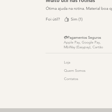
Muito útil nas rotinas
Ótima ajuda na rotina. Material boa 
Foi útil?
Sim (1)
💳Pagamentos Seguros
Apple Pay, Google Pay,
MbWay (Easypay), Cartão
Loja
Quem Somos
Contato
s