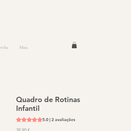
mília
Mais
Quadro de Rotinas
Infantil
A classificação é 5.0 de 5 estrelas com base em 2 aval
5.0 | 2 avaliações
Preço
39,90 €