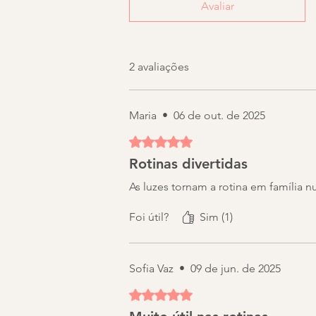
Avaliar
2 avaliações
Maria
•
06 de out. de 2025
Rated 5 out of 5 stars.
Rotinas divertidas
As luzes tornam a rotina em família
Foi útil?
Sim (1)
Sofia Vaz
•
09 de jun. de 2025
Rated 5 out of 5 stars.