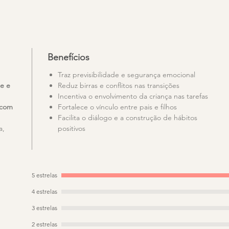
Envios rápidos de Portugal.
Benefícios
Traz previsibilidade e segurança emocional
de e
Reduz birras e conflitos nas transições
Incentiva o envolvimento da criança nas tarefas
 com
Fortalece o vínculo entre pais e filhos
Facilita o diálogo e a construção de hábitos
a,
positivos
5 estrelas
4 estrelas
3 estrelas
2 estrelas