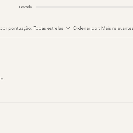
1 estrela
r por pontuação:
Todas estrelas
Ordenar por:
Mais relevante
do.